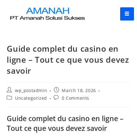
Guide complet du casino en
ligne – Tout ce que vous devez
savoir
wp_postadmin
March 18, 2026
Uncategorized
0 Comments
Guide complet du casino en ligne –
Tout ce que vous devez savoir