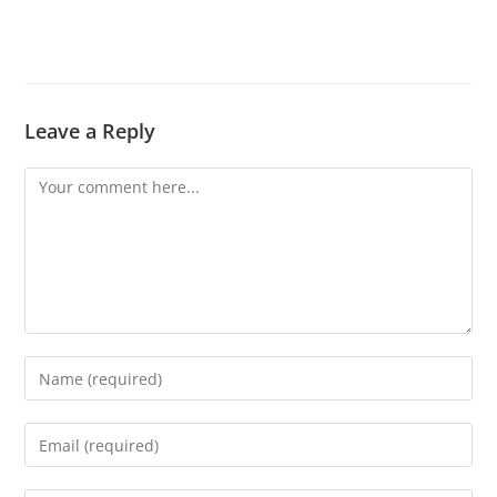
Leave a Reply