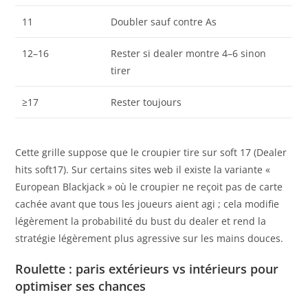
11
Doubler sauf contre As
12–16
Rester si dealer montre 4–6 sinon
tirer
≥17
Rester toujours
Cette grille suppose que le croupier tire sur soft 17 (Dealer
hits soft17). Sur certains sites web il existe la variante «
European Blackjack » où le croupier ne reçoit pas de carte
cachée avant que tous les joueurs aient agi ; cela modifie
légèrement la probabilité du bust du dealer et rend la
stratégie légèrement plus agressive sur les mains douces.
Roulette : paris extérieurs vs intérieurs pour
optimiser ses chances