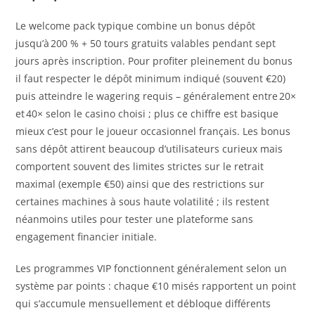
Le welcome pack typique combine un bonus dépôt
jusqu’à 200 % + 50 tours gratuits valables pendant sept
jours après inscription. Pour profiter pleinement du bonus
il faut respecter le dépôt minimum indiqué (souvent €20)
puis atteindre le wagering requis – généralement entre 20×
et 40× selon le casino choisi ; plus ce chiffre est basique
mieux c’est pour le joueur occasionnel français. Les bonus
sans dépôt attirent beaucoup d’utilisateurs curieux mais
comportent souvent des limites strictes sur le retrait
maximal (exemple €50) ainsi que des restrictions sur
certaines machines à sous haute volatilité ; ils restent
néanmoins utiles pour tester une plateforme sans
engagement financier initiale.
Les programmes VIP fonctionnent généralement selon un
système par points : chaque €10 misés rapportent un point
qui s’accumule mensuellement et débloque différents