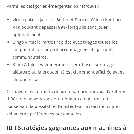
Parmi les catégories émergentes on retrouve :
Vidéo poker : Jacks or Better et Deuces Wild offrent un
RTP pouvant dépasser 99 % lorsqu’ils sont joués
optimalement.
Bingo virtuel : Parties rapides avec tirages toutes les
cinq minutes ; souvent accompagnées de jackpots
communautaires.
Keno & loteries numériques : Jeux basés sur tirage
aléatoire où la probabilité est clairement affichée avant
chaque mise.
Ces diversités permettent aux amateurs français d’explorer
différents univers sans quitter leur canapé tout en
conservant la possibilité d’ajuster leur niveau de risque
selon leurs préférences personnelles.
III️⃣ Stratégies gagnantes aux machines à