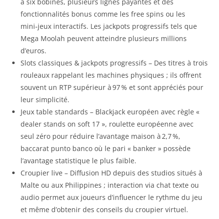
à six bobines, plusieurs lignes payantes et des
fonctionnalités bonus comme les free spins ou les
mini‑jeux interactifs. Les jackpots progressifs tels que
Mega Moolah peuvent atteindre plusieurs millions
d’euros.
Slots classiques & jackpots progressifs – Des titres à trois
rouleaux rappelant les machines physiques ; ils offrent
souvent un RTP supérieur à 97 % et sont appréciés pour
leur simplicité.
Jeux table standards – Blackjack européen avec règle «
dealer stands on soft 17 », roulette européenne avec
seul zéro pour réduire l’avantage maison à 2,7 %,
baccarat punto banco où le pari « banker » possède
l’avantage statistique le plus faible.
Croupier live – Diffusion HD depuis des studios situés à
Malte ou aux Philippines ; interaction via chat texte ou
audio permet aux joueurs d’influencer le rythme du jeu
et même d’obtenir des conseils du croupier virtuel.