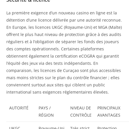
La première exigence d’un nouveau casino en ligne est la
détention d’une licence délivrée par une autorité reconnue.
En Europe, les licences UKGC (Royaume‑Uni) et MGA (Malte)
offrent le plus haut niveau de protection grâce à des audits
réguliers et à l’obligation de séparer les fonds des joueurs
des comptes opérationnels. Certaines plateformes
obtiennent également la certification eCOGRA qui garantit
l’équité des jeux via des tests indépendants. En
comparaison, les licences de Curaçao sont plus accessibles
mais moins strictes sur le plan du contrôle financier ; elles
conviennent surtout aux sites qui ciblent un public
international sans exigences réglementaires élevées.
AUTORITÉ
PAYS /
NIVEAU DE
PRINCIPAUX
RÉGION
CONTRÔLE
AVANTAGES
UKGC
Royaume‑Uni
Très strict
Protection