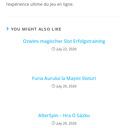
l’expérience ultime du jeu en ligne.
YOU MIGHT ALSO LIKE
Ozwins magischer Slot Erfolgstraining
July 22, 2026
Furia Aurului la Mașini Sloturi
July 26, 2026
AlterSpin – Hra O Sázku
July 26, 2026