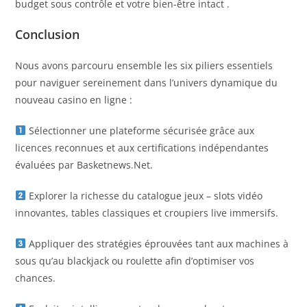
budget sous contrôle et votre bien‑être intact .
Conclusion
Nous avons parcouru ensemble les six piliers essentiels
pour naviguer sereinement dans l’univers dynamique du
nouveau casino en ligne :
Sélectionner une plateforme sécurisée grâce aux
licences reconnues et aux certifications indépendantes
évaluées par Basketnews.Net.
Explorer la richesse du catalogue jeux – slots vidéo
innovantes, tables classiques et croupiers live immersifs.
Appliquer des stratégies éprouvées tant aux machines à
sous qu’au blackjack ou roulette afin d’optimiser vos
chances.