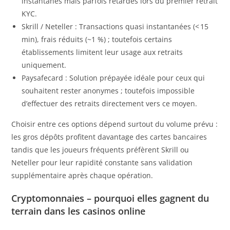
instantanés mais parfois retardés lors du premier retrait
KYC.
Skrill / Neteller : Transactions quasi instantanées (< 15
min), frais réduits (~1 %) ; toutefois certains
établissements limitent leur usage aux retraits
uniquement.
Paysafecard : Solution prépayée idéale pour ceux qui
souhaitent rester anonymes ; toutefois impossible
d’effectuer des retraits directement vers ce moyen.
Choisir entre ces options dépend surtout du volume prévu :
les gros dépôts profitent davantage des cartes bancaires
tandis que les joueurs fréquents préfèrent Skrill ou
Neteller pour leur rapidité constante sans validation
supplémentaire après chaque opération.
Cryptomonnaies – pourquoi elles gagnent du
terrain dans les casinos online