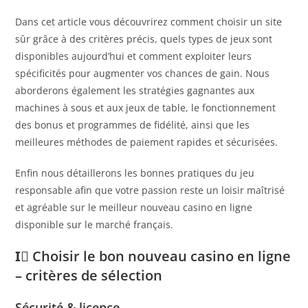
Dans cet article vous découvrirez comment choisir un site
sûr grâce à des critères précis, quels types de jeux sont
disponibles aujourd’hui et comment exploiter leurs
spécificités pour augmenter vos chances de gain. Nous
aborderons également les stratégies gagnantes aux
machines à sous et aux jeux de table, le fonctionnement
des bonus et programmes de fidélité, ainsi que les
meilleures méthodes de paiement rapides et sécurisées.
Enfin nous détaillerons les bonnes pratiques du jeu
responsable afin que votre passion reste un loisir maîtrisé
et agréable sur le meilleur nouveau casino en ligne
disponible sur le marché français.
I️⃣ Choisir le bon nouveau casino en ligne
– critères de sélection
Sécurité & licence