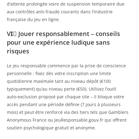
d’attente prolongée voire de suspension temporaire due
aux contrôles anti‑fraude courants dans l’industrie
française du jeu en ligne.
VI️⃣ Jouer responsablement – conseils
pour une expérience ludique sans
risques
Le jeu responsable commence par la prise de conscience
personnelle : fixez dès votre inscription une limite
quotidienne maximale tant au niveau dépôt (€100
typiquement) qu’au niveau perte (€50). Utilisez l’outil
auto‑exclusion proposé par chaque site – il bloque votre
accès pendant une période définie (7 jours à plusieurs
mois) et peut être renforcé via des tiers tels que Gamblers
Anonymous France ou JeuResponsable.gouv.fr qui offrent
soutien psychologique gratuit et anonyme.