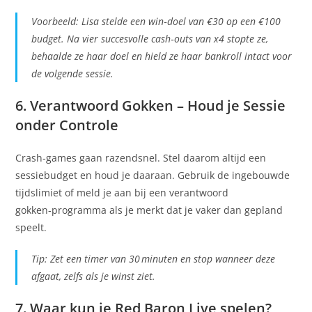
Voorbeeld: Lisa stelde een win‑doel van €30 op een €100
budget. Na vier succesvolle cash‑outs van x4 stopte ze,
behaalde ze haar doel en hield ze haar bankroll intact voor
de volgende sessie.
6. Verantwoord Gokken – Houd je Sessie
onder Controle
Crash‑games gaan razendsnel. Stel daarom altijd een
sessiebudget en houd je daaraan. Gebruik de ingebouwde
tijdslimiet of meld je aan bij een verantwoord
gokken‑programma als je merkt dat je vaker dan gepland
speelt.
Tip: Zet een timer van 30 minuten en stop wanneer deze
afgaat, zelfs als je winst ziet.
7. Waar kun je Red Baron Live spelen?