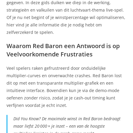
gegeven. In deze gids duiken we diep in de werking,
strategieën en valkuilen van dit luchtvaart‑thema live‑spel.
Of je nu net begint of je winstpercentage wil optimaliseren,
hier vind je alle informatie die je nodig hebt om
zelfverzekerd te spelen.
Waarom Red Baron een Antwoord is op
Veelvoorkomende Frustraties
Veel spelers raken gefrustreerd door onduidelijke
multiplier‑curves en onverwachte crashes. Red Baron lost
dit op met een transparante multiplier‑grafiek en een
intuïtieve interface. Bovendien kun je via de demo‑mode
oefenen zonder risico, zodat je je cash‑out timing kunt
verfijnen voordat je echt inzet.
Did You Know? De maximale winst in
Red Baron
bedraagt
maar liefst 20 000 × je inzet – een van de hoogste