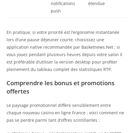
notifications
étendue
push
En pratique, si votre priorité est l’ergonomie instantanée
lors d’une pause déjeuner courte, choisissez une
application native recommandée par Basketnews.Net ; si
vous jouez pendant plusieurs heures depuis votre salon il
est préférable d’utiliser la version desktop pour profiter
pleinement du tableau complet des statistiques RTP.
Comprendre les bonus et promotions
offertes
Le paysage promotionnel diffère sensiblement entre
chaque nouveau casino en ligne France ; voici comment ne
pas se perdre parmi tant d’offres scintillantes :