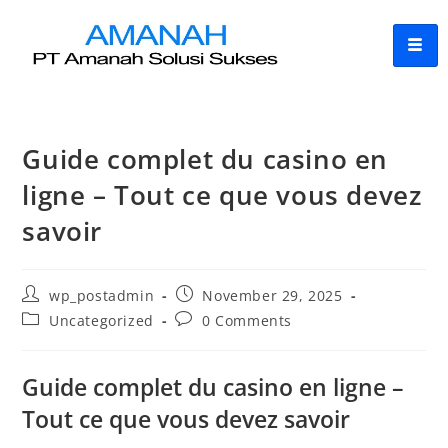
Guide complet du casino en
ligne – Tout ce que vous devez
savoir
wp_postadmin
November 29, 2025
Uncategorized
0 Comments
Guide complet du casino en ligne –
Tout ce que vous devez savoir