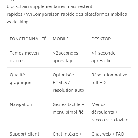
blockchain supplémentaires mais restent
rapides.\n\nComparaison rapide des plateformes mobiles
vs desktop
FONCTIONNALITÉ
MOBILE
DESKTOP
Temps moyen
< 2 secondes
< 1 seconde
d’accès
après tap
après clic
Qualité
Optimisée
Résolution native
graphique
HTML5 /
full HD
résolution auto
Navigation
Gestes tactile +
Menus
menu simplifié
déroulants +
raccourcis clavier
Support client
Chat intégré +
Chat web + FAQ