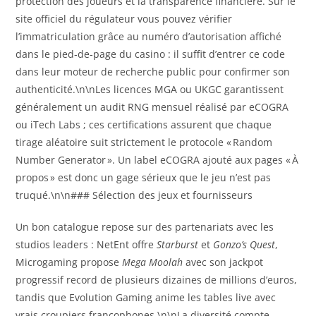
protection des joueurs et la transparence financière. Sur le
site officiel du régulateur vous pouvez vérifier
l’immatriculation grâce au numéro d’autorisation affiché
dans le pied‑de‑page du casino : il suffit d’entrer ce code
dans leur moteur de recherche public pour confirmer son
authenticité.\n\nLes licences MGA ou UKGC garantissent
généralement un audit RNG mensuel réalisé par eCOGRA
ou iTech Labs ; ces certifications assurent que chaque
tirage aléatoire suit strictement le protocole « Random
Number Generator ». Un label eCOGRA ajouté aux pages « À
propos » est donc un gage sérieux que le jeu n’est pas
truqué.\n\n### Sélection des jeux et fournisseurs
Un bon catalogue repose sur des partenariats avec les
studios leaders : NetEnt offre
Starburst
et
Gonzo’s Quest
,
Microgaming propose
Mega Moolah
avec son jackpot
progressif record de plusieurs dizaines de millions d’euros,
tandis que Evolution Gaming anime les tables live avec
vrais croupiers francophones.\n\nLa diversité compte