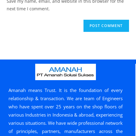
Save my name, email, and website in this browser for the
next time I comment.
Amanah means Trust. It is the foundation of every
relationship & transaction. We are team of Engineers
who have spent over 25 years on the shop floors of
various Industries in Indonesia & abroad, experiencing
various situations. We have wide professional network
of principles, partners, manufacturers across the