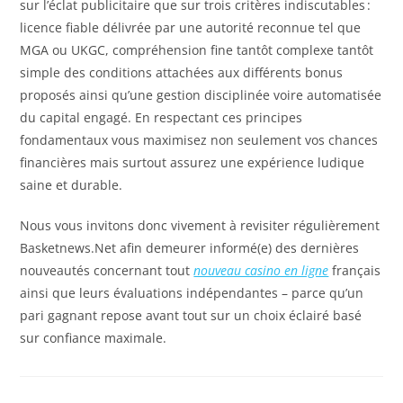
sur l’éclat publicitaire que sur trois critères indiscutables :
licence fiable délivrée par une autorité reconnue tel que
MGA ou UKGC, compréhension fine tantôt complexe tantôt
simple des conditions attachées aux différents bonus
proposés ainsi qu’une gestion disciplinée voire automatisée
du capital engagé.​ En respectant ces principes
fondamentaux vous maximisez non seulement vos chances
financières mais surtout assurez une expérience ludique
saine et durable.​
Nous vous invitons donc vivement à revisiter régulièrement
Basketnews.Net afin demeurer informé(e) des dernières
nouveautés concernant tout
nouveau casino en ligne
français
ainsi que leurs évaluations indépendantes – parce qu’un
pari gagnant repose avant tout sur un choix éclairé basé
sur confiance maximale.​