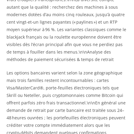
autant que la qualité : recherchez des machines à sous
modernes dotées d’au moins cinq rouleaux, jusqu’à quatre
cent vingt‑et‑un lignes payantes (« paylines ») et un RTP
moyen supérieur à 96 %. Les variantes classiques comme le
blackjack français ou la roulette européenne doivent être
visibles dès l’écran principal afin que vous ne perdiez pas
de temps à fouiller dans les menus.\n\nAnalyse des
méthodes de paiement sécurisées & temps de retrait
Les options bancaires varient selon la zone géographique
mais trois familles restent incontournables : cartes
Visa/MasterCard®, porte‑feuilles électroniques tels que
Skrill ou Neteller, puis cryptomonnaies comme Bitcoin qui
offrent parfois zéro frais transactionnel.\n\nEn général une
demande de retrait par carte bancaire est traitée sous 24–
48 heures ouvrées ; les portefeuilles électroniques peuvent
créditer votre compte immédiatement alors que les
crypto‑débits demandent quelques confirmations