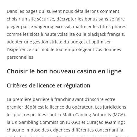
Dans les pages qui suivent nous détaillerons comment
choisir un site sécurisé, décrypter les bonus sans se faire
piéger par le wagering excessif, maîtriser les titres phares
comme les slots à haute volatilité ou le blackjack français,
adopter une gestion stricte du budget et optimiser
l’expérience sur mobile tout en protégeant vos données
personnelles.
Choisir le bon nouveau casino en ligne
Critères de licence et régulation
La première barrière à franchir avant d’inscrire votre
premier dépôt est la licence du opérateur. Les juridictions
les plus respectées sont la Malta Gaming Authority (MGA),
la UK Gambling Commission (UKGC) et Curaçao eGaming ;
chacune impose des exigences différentes concernant la