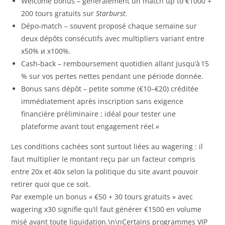
Welcome bonus – généralement un match up to €1000 +
200 tours gratuits sur
Starburst
.
Dépo‑match – souvent proposé chaque semaine sur
deux dépôts consécutifs avec multipliers variant entre
x50% и x100%.
Cash‑back – remboursement quotidien allant jusqu’à 15
% sur vos pertes nettes pendant une période donnée.
Bonus sans dépôt – petite somme (€10–€20) créditée
immédiatement après inscription sans exigence
financière préliminaire ; idéal pour tester une
plateforme avant tout engagement réel.«
Les conditions cachées sont surtout liées au wagering : il
faut multiplier le montant reçu par un facteur compris
entre 20x et 40x selon la politique du site avant pouvoir
retirer quoi que ce soit.
Par exemple un bonus « €50 + 30 tours gratuits » avec
wagering x30 signifie qu’il faut générer €1500 en volume
misé avant toute liquidation.\n\nCertains programmes VIP