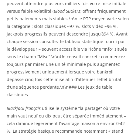
peuvent atteindre plusieurs milliers fois votre mise initiale
versus faible volatilité (
Blood Suckers
) offrant fréquemment
petits paiements mais stables.\n\nLe RTP moyen varie selon
la catégorie : slots classiques ≈97 %, slots vidéo ≈96 %,
jackpots progressifs peuvent descendre jusqu’à94 %. Avant
chaque session consultez le tableau statistique fourni par
le développeur – souvent accessible via l’icône “Info” située
sous le champ “Mise”.\n\nUn conseil concret : commencez
toujours par miser une unité minimale puis augmentez
progressivement uniquement lorsque votre bankroll
dépasse cinq fois cette mise afin d’atténuer l’effet brutal
d’une séquence perdante.\n\n### Les jeux de table
classiques
Blackjack français
utilise le système “la partage” où votre
main vaut neuf ou dix peut être séparée immédiatement –
cela diminue légèrement l’avantage maison à environ 0·42
%. La stratégie basique recommande notamment « stand