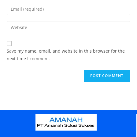
Save my name, email, and website in this browser for the
next time I comment.