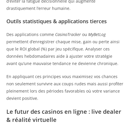
d’éviter la fatigue décisionnelle qui augmente
drastiquement l’erreur humaine.
Outils statistiques & applications tierces
Des applications comme
CasinoTracker
ou
MyBetLog
permettent d’enregistrer chaque mise, gain ou perte ainsi
que le ROI global (%) par jeu spécifique. Analyser ces
données hebdomadaires aide à ajuster votre stratégie
avant qu’une mauvaise tendance ne devienne chronique.
En appliquant ces principes vous maximisez vos chances
non seulement survivre aux coups rudes mais aussi profiter
pleinement lors des périodes favorables où votre variance
devient positive.
Le futur des casinos en ligne : live dealer
& réalité virtuelle