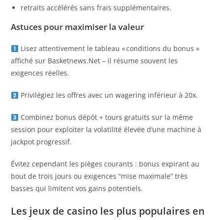
retraits accélérés sans frais supplémentaires.
Astuces pour maximiser la valeur
Lisez attentivement le tableau « conditions du bonus »
affiché sur Basketnews.Net – il résume souvent les
exigences réelles.
Privilégiez les offres avec un wagering inférieur à 20x.
Combinez bonus dépôt + tours gratuits sur la même
session pour exploiter la volatilité élevée d’une machine à
jackpot progressif.
Évitez cependant les pièges courants : bonus expirant au
bout de trois jours ou exigences “mise maximale” très
basses qui limitent vos gains potentiels.
Les jeux de casino les plus populaires en