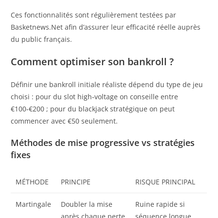
Ces fonctionnalités sont régulièrement testées par
Basketnews.Net afin d’assurer leur efficacité réelle auprès
du public français.
Comment optimiser son bankroll ?
Définir une bankroll initiale réaliste dépend du type de jeu
choisi : pour du slot high‑voltage on conseille entre
€100‑€200 ; pour du blackjack stratégique on peut
commencer avec €50 seulement.
Méthodes de mise progressive vs stratégies
fixes
MÉTHODE
PRINCIPE
RISQUE PRINCIPAL
Martingale
Doubler la mise
Ruine rapide si
après chaque perte
séquence longue