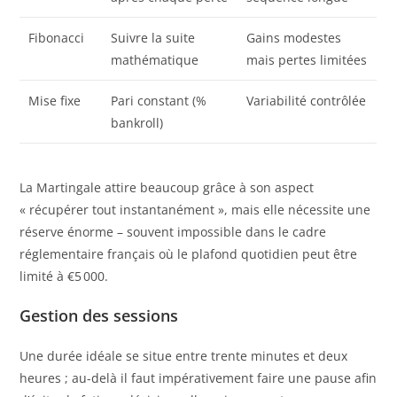
Fibonacci
Suivre la suite
Gains modestes
mathématique
mais pertes limitées
Mise fixe
Pari constant (%
Variabilité contrôlée
bankroll)
La Martingale attire beaucoup grâce à son aspect
« récupérer tout instantanément », mais elle nécessite une
réserve énorme – souvent impossible dans le cadre
réglementaire français où le plafond quotidien peut être
limité à €5 000.
Gestion des sessions
Une durée idéale se situe entre trente minutes et deux
heures ; au-delà il faut impérativement faire une pause afin