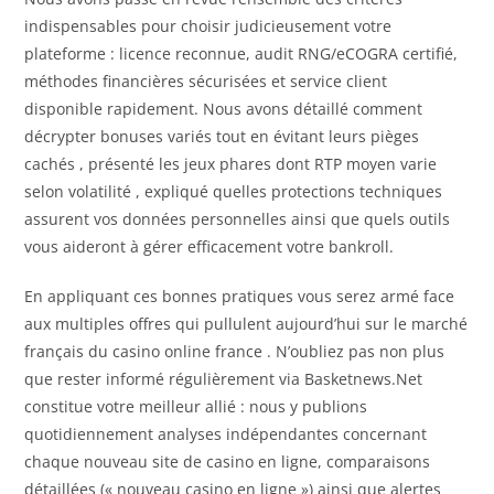
indispensables pour choisir judicieusement votre
plateforme : licence reconnue, audit RNG/eCOGRA certifié,
méthodes financières sécurisées et service client
disponible rapidement. Nous avons détaillé comment
décrypter bonuses variés tout en évitant leurs pièges
cachés , présenté les jeux phares dont RTP moyen varie
selon volatilité , expliqué quelles protections techniques
assurent vos données personnelles ainsi que quels outils
vous aideront à gérer efficacement votre bankroll.
En appliquant ces bonnes pratiques vous serez armé face
aux multiples offres qui pullulent aujourd’hui sur le marché
français du casino online france . N’oubliez pas non plus
que rester informé régulièrement via Basketnews.Net
constitue votre meilleur allié : nous y publions
quotidiennement analyses indépendantes concernant
chaque nouveau site de casino en ligne, comparaisons
détaillées (« nouveau casino en ligne ») ainsi que alertes