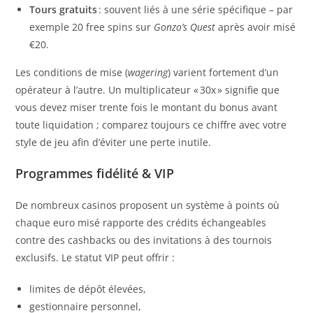
Tours gratuits
: souvent liés à une série spécifique – par
exemple 20 free spins sur
Gonzo’s Quest
après avoir misé
€20.
Les conditions de mise (
wagering
) varient fortement d’un
opérateur à l’autre. Un multiplicateur « 30x » signifie que
vous devez miser trente fois le montant du bonus avant
toute liquidation ; comparez toujours ce chiffre avec votre
style de jeu afin d’éviter une perte inutile.
Programmes fidélité & VIP
De nombreux casinos proposent un système à points où
chaque euro misé rapporte des crédits échangeables
contre des cashbacks ou des invitations à des tournois
exclusifs. Le statut VIP peut offrir :
limites de dépôt élevées,
gestionnaire personnel,