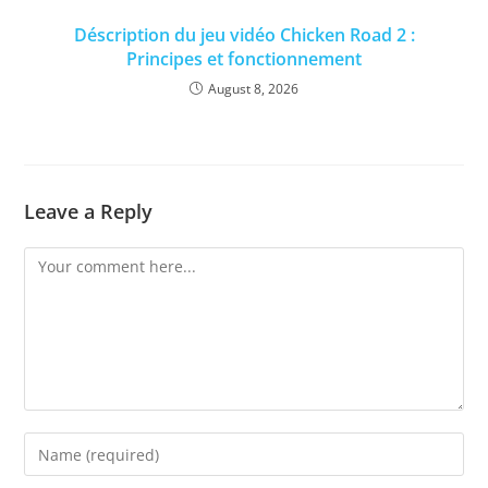
Déscription du jeu vidéo Chicken Road 2 :
Principes et fonctionnement
August 8, 2026
Leave a Reply