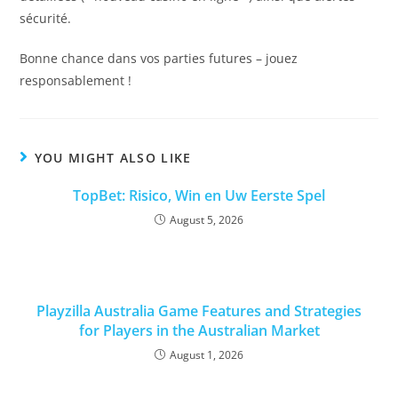
sécurité.
Bonne chance dans vos parties futures – jouez
responsablement !
YOU MIGHT ALSO LIKE
TopBet: Risico, Win en Uw Eerste Spel
August 5, 2026
Playzilla Australia Game Features and Strategies
for Players in the Australian Market
August 1, 2026