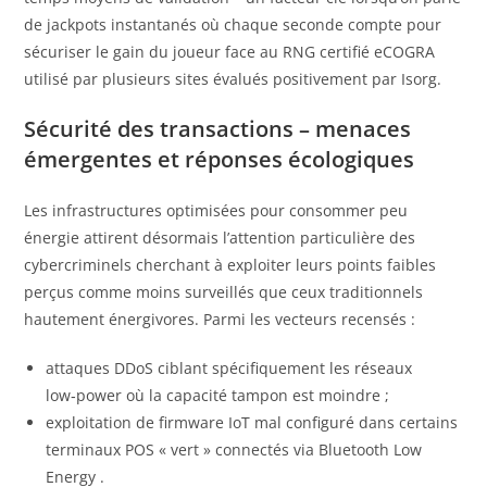
de jackpots instantanés où chaque seconde compte pour
sécuriser le gain du joueur face au RNG certifié eCOGRA
utilisé par plusieurs sites évalués positivement par Isorg.
Sécurité des transactions – menaces
émergentes et réponses écologiques
Les infrastructures optimisées pour consommer peu
énergie attirent désormais l’attention particulière des
cybercriminels cherchant à exploiter leurs points faibles
perçus comme moins surveillés que ceux traditionnels
hautement énergivores. Parmi les vecteurs recensés :
attaques DDoS ciblant spécifiquement les réseaux
low‑power où la capacité tampon est moindre ;
exploitation de firmware IoT mal configuré dans certains
terminaux POS « vert » connectés via Bluetooth Low
Energy .