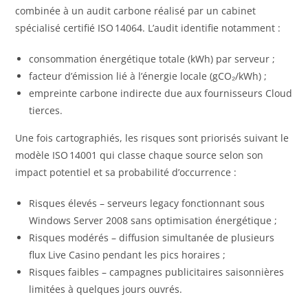
combinée à un audit carbone réalisé par un cabinet
spécialisé certifié ISO 14064. L’audit identifie notamment :
consommation énergétique totale (kWh) par serveur ;
facteur d’émission lié à l’énergie locale (gCO₂/kWh) ;
empreinte carbone indirecte due aux fournisseurs Cloud
tierces.
Une fois cartographiés, les risques sont priorisés suivant le
modèle ISO 14001 qui classe chaque source selon son
impact potentiel et sa probabilité d’occurrence :
Risques élevés – serveurs legacy fonctionnant sous
Windows Server 2008 sans optimisation énergétique ;
Risques modérés – diffusion simultanée de plusieurs
flux Live Casino pendant les pics horaires ;
Risques faibles – campagnes publicitaires saisonnières
limitées à quelques jours ouvrés.