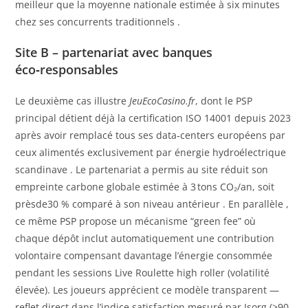
meilleur que la moyenne nationale estimée à six minutes
chez ses concurrents traditionnels .
Site B – partenariat avec banques
éco‑responsables
Le deuxième cas illustre
JeuEcoCasino.fr
, dont le PSP
principal détient déjà la certification ISO 14001 depuis 2023
après avoir remplacé tous ses data‑centers européens par
ceux alimentés exclusivement par énergie hydroélectrique
scandinave . Le partenariat a permis au site réduit son
empreinte carbone globale estimée à 3 tons CO₂/an, soit
près​de​30 % comparé à son niveau antérieur . En parallèle ,
ce même PSP propose un mécanisme “green fee” où
chaque dépôt inclut automatiquement une contribution
volontaire compensant davantage l’énergie consommée
pendant les sessions Live Roulette high roller (volatilité
élevée). Les joueurs apprécient ce modèle transparent —
reflet direct dans l’indice satisfaction mesuré par Isorg (>90