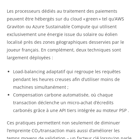
Les processeurs dédiés au traitement des paiements
peuvent être hébergés sur du cloud « green » tel qu’AWS
Graviton ou Azure Sustainable Compute qui utilisent
exclusivement une énergie issue du solaire ou éolien
localisé près des zones géographiques desservies par le
joueur français. En complément, deux techniques sont
largement déployées :
Load‑balancing adaptatif qui regroupe les requêtes
pendant les heures creuses afin d’utiliser moins de
machines simultanément ;
Compensation carbone automatisée, où chaque
transaction déclenche un micro‑achat d’écredits
carbonés grâce à une API tiers intégrée au moteur PSP .
Ces pratiques permettent non seulement de diminuer
l’empreinte CO₂/transaction mais aussi d’améliorer les
temps moyens de validation – un facteur clé lorsqu’on parle