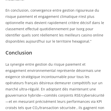
En conclusion, convergence entre gestion rigoureuse du
risque paiement et engagement climatique n’est plus
optionnelle mais devient rapidement critère décisif dans le
classement effectué quotidiennement par Isorg pour
identifier quels sont réellement les meilleurs casino online
disponibles aujourd’hui sur le territoire hexagonal.”
Conclusion
La synergie entre gestion du risque paiement et
engagement environnemental représente désormais une
exigence stratégique incontournable pour tous les
opérateurs français désireux demeurer compétitifs sur un
marché ultra‐régulé. En adoptant dès maintenant une
gouvernance hybride—comités conjoints RSE/cybersécurité
—et en mesurant précisément leurs performances via KPI
croisés tels que CO₂/transaction sécurisée , ils gagnent non