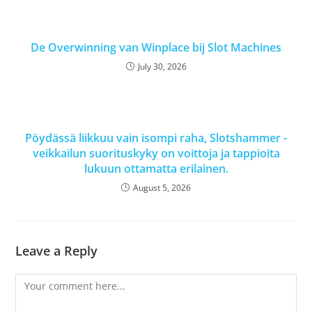
De Overwinning van Winplace bij Slot Machines
July 30, 2026
Pöydässä liikkuu vain isompi raha, Slotshammer -
veikkailun suorituskyky on voittoja ja tappioita
lukuun ottamatta erilainen.
August 5, 2026
Leave a Reply