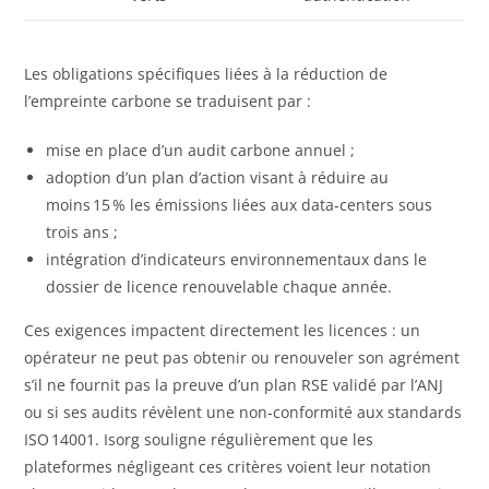
Les obligations spécifiques liées à la réduction de
l’empreinte carbone se traduisent par :
mise en place d’un audit carbone annuel ;
adoption d’un plan d’action visant à réduire au
moins 15 % les émissions liées aux data‑centers sous
trois ans ;
intégration d’indicateurs environnementaux dans le
dossier de licence renouvelable chaque année.
Ces exigences impactent directement les licences : un
opérateur ne peut pas obtenir ou renouveler son agrément
s’il ne fournit pas la preuve d’un plan RSE validé par l’ANJ
ou si ses audits révèlent une non‑conformité aux standards
ISO 14001. Isorg souligne régulièrement que les
plateformes négligeant ces critères voient leur notation