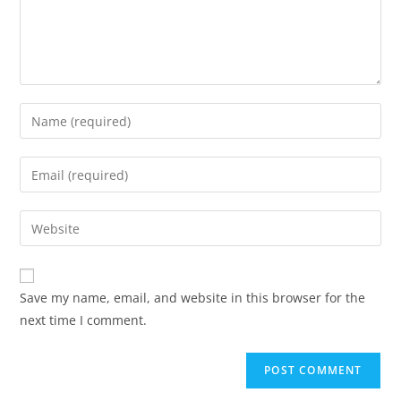
Save my name, email, and website in this browser for the
next time I comment.