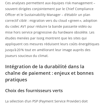
Ces analyses permettent aux équipes risk management –
souvent dirigées conjointement par le Chief Compliance
Officer et le Sustainability Manager – d’établir un plan
correctif ciblé : migration vers du cloud « green », adoption
du codec AV1 pour réduire la bande passante vidéo ou
mise hors service progressive du hardware obsolète. Les
études menées par Isorg montrent que les sites qui
appliquent ces mesures réduisent leurs coûts énergétiques
jusqu’à 20 % tout en améliorant leur image auprès des
joueurs soucieux du climat.
Intégration de la durabilité dans la
chaîne de paiement : enjeux et bonnes
pratiques
Choix des fournisseurs verts
La sélection d’un PSP (Payment Service Provider) doit