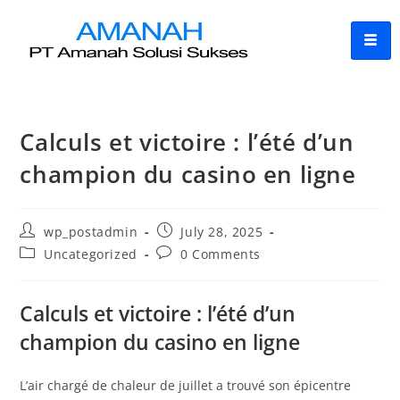
Calculs et victoire : l’été d’un
champion du casino en ligne
wp_postadmin
July 28, 2025
Uncategorized
0 Comments
Calculs et victoire : l’été d’un
champion du casino en ligne
L’air chargé de chaleur de juillet a trouvé son épicentre