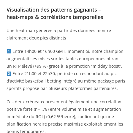
Visualisation des patterns gagnants –
heat‑maps & corrélations temporelles
Une heat‑map générée à partir des données montre
clairement deux pics distincts :
Entre 14h00 et 16h00 GMT, moment où notre champion
augmentait ses mises sur les tables européennes offrant
un RTP élevé (>99 %) grâce à la promotion “midday boost”.
Entre 21h00 et 22h30, période correspondant au pic
d’activité basketball betting intégré au même package paris
sportifs proposé par plusieurs plateformes partenaires.
Ces deux créneaux présentent également une corrélation
positive forte (r = .78) entre volume misé et augmentation
immédiate du ROI (+0,62 %/heure), confirmant qu’une
planification horaire précise maximise exploitablement les
bonus temporaires.