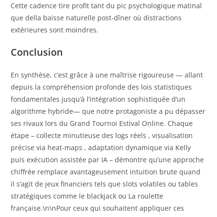
Cette cadence tire profit tant du pic psychologique matinal
que della baisse naturelle post‑dîner où distractions
extérieures sont moindres.
Conclusion
En synthèse, c’est grâce à une maîtrise rigoureuse — allant
depuis la compréhension profonde des lois statistiques
fondamentales jusqu’à l’intégration sophistiquée d’un
algorithme hybride— que notre protagoniste a pu dépasser
ses rivaux lors du Grand Tournoi Estival Online. Chaque
étape – collecte minutieuse des logs réels , visualisation
précise via heat‑maps , adaptation dynamique via Kelly
puis exécution assistée par IA – démontre qu’une approche
chiffrée remplace avantageusement intuition brute quand
il s’agit de jeux financiers tels que slots volatiles ou tables
stratégiques comme le blackjack ou La roulette
française.\n\nPour ceux qui souhaitent appliquer ces