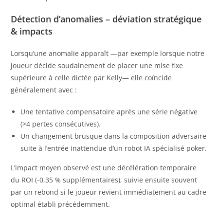
Détection d’anomalies – déviation stratégique
& impacts
Lorsqu’une anomalie apparaît —par exemple lorsque notre
joueur décide soudainement de placer une mise fixe
supérieure à celle dictée par Kelly— elle coïncide
généralement avec :
Une tentative compensatoire après une série négative
(>4 pertes consécutives).
Un changement brusque dans la composition adversaire
suite à l’entrée inattendue d’un robot IA spécialisé poker.
L’impact moyen observé est une décélération temporaire
du ROI (-0,35 % supplémentaires), suivie ensuite souvent
par un rebond si le joueur revient immédiatement au cadre
optimal établi précédemment.