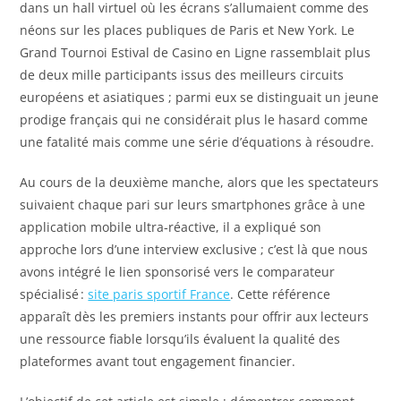
dans un hall virtuel où les écrans s’allumaient comme des
néons sur les places publiques de Paris et New York. Le
Grand Tournoi Estival de Casino en Ligne rassemblait plus
de deux mille participants issus des meilleurs circuits
européens et asiatiques ; parmi eux se distinguait un jeune
prodige français qui ne considérait plus le hasard comme
une fatalité mais comme une série d’équations à résoudre.
Au cours de la deuxième manche, alors que les spectateurs
suivaient chaque pari sur leurs smartphones grâce à une
application mobile ultra‑réactive, il a expliqué son
approche lors d’une interview exclusive ; c’est là que nous
avons intégré le lien sponsorisé vers le comparateur
spécialisé :
site paris sportif France
. Cette référence
apparaît dès les premiers instants pour offrir aux lecteurs
une ressource fiable lorsqu’ils évaluent la qualité des
plateformes avant tout engagement financier.