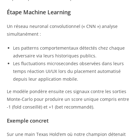
Étape Machine Learning
Un réseau neuronal convolutionnel (« CNN ») analyse
simultanément :
Les patterns comportementaux détectés chez chaque
adversaire via leurs historiques publics.
Les fluctuations microsecondes observées dans leurs
temps réaction UI/UX lors du placement automatisé
depuis leur application mobile.
Le modèle pondère ensuite ces signaux contre les sorties
Monte‑Carlo pour produire un score unique compris entre
-1 (fold conseillé) et +1 (bet recommandé).
Exemple concret
Sur une main Texas Hold’em où notre champion détenait