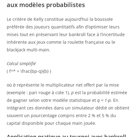
aux modèles probabilistes
Le critère de Kelly constitue aujourd’hui la boussole
préférée des joueurs quantitatifs afin d’optimiser leurs
mises tout en préservant leur bankroll face à l’incertitude
inhérente aux jeux comme la roulette française ou le
blackjack multi‑main.
Calcul simplifié
( f^* = \frac{bp-q}{b} )
où
b
représente le multiplicateur net offert par la mise
(exemple : pari rouge à cote 1),
p
est la probabilité estimée
de gagner selon votre modèle statistique et
q = 1-p
. En
intégrant ces données dans un simulateur dédié on obtient
souvent un pourcentage compris entre 2 % et 5 % du
capital disponible pour chaque main jouée.
Application pratique au tournoi avec bankroll