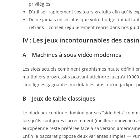
privilégiés ;
D’utiliser rapidement vos tours gratuits afin qu’ils ex
De ne jamais miser plus que votre budget initial tant
retraits – conseil régulièrement repris dans nos gui
IV : Les jeux incontournables des casin
A Machines à sous vidéo modernes
Les slots actuels combinent graphismes haute définiti
multipliers progressifs pouvant atteindre jusqu’à 10 000 
cinq lignes gagnantes modulables ainsi qu’un jackpot p
B Jeux de table classiques
Le blackjack continue dominé par ses “side bets” comm
lorsqu’ils sont joués correctement (meilleur nouveau ca
européenne reste préférée face à sa version américaine
Enfin le baccarat propose deux variantes simples — Pu