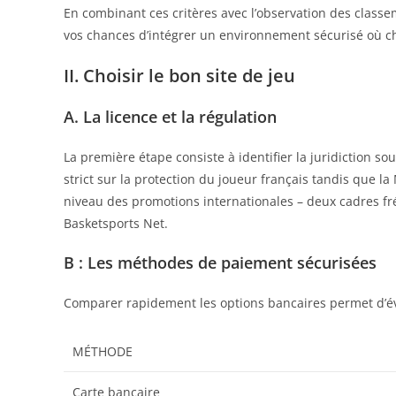
En combinant ces critères avec l’observation des clas
vos chances d’intégrer un environnement sécurisé où c
II. Choisir le bon site de jeu
A. La licence et la régulation
La première étape consiste à identifier la juridiction so
strict sur la protection du joueur français tandis que l
niveau des promotions internationales – deux cadres f
Basketsports Net.
B : Les méthodes de paiement sécurisées
Comparer rapidement les options bancaires permet d’évit
MÉTHODE
Carte bancaire