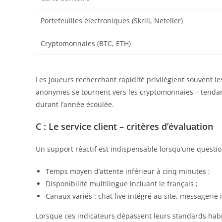
Portefeuilles électroniques (Skrill, Neteller)
Cryptomonnaies (BTC, ETH)
Les joueurs recherchant rapidité privilégient souvent le
anonymes se tournent vers les cryptomonnaies – tenda
durant l’année écoulée.
C : Le service client – critères d’évaluation
Un support réactif est indispensable lorsqu’une questio
Temps moyen d’attente inférieur à cinq minutes ;
Disponibilité multilingue incluant le français ;
Canaux variés : chat live intégré au site, messageri
Lorsque ces indicateurs dépassent leurs standards habit