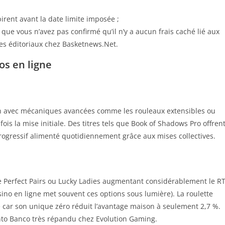
pirent avant la date limite imposée ;
 que vous n’avez pas confirmé qu’il n’y a aucun frais caché lié aux
des éditoriaux chez Basketnews.Net.
os en ligne
on avec mécaniques avancées comme les rouleaux extensibles ou
fois la mise initiale. Des titres tels que Book of Shadows Pro offren
rogressif alimenté quotidiennement grâce aux mises collectives.
e Perfect Pairs ou Lucky Ladies augmentant considérablement le R
sino en ligne met souvent ces options sous lumière). La roulette
 car son unique zéro réduit l’avantage maison à seulement 2,7 %.
nto Banco très répandu chez Evolution Gaming.