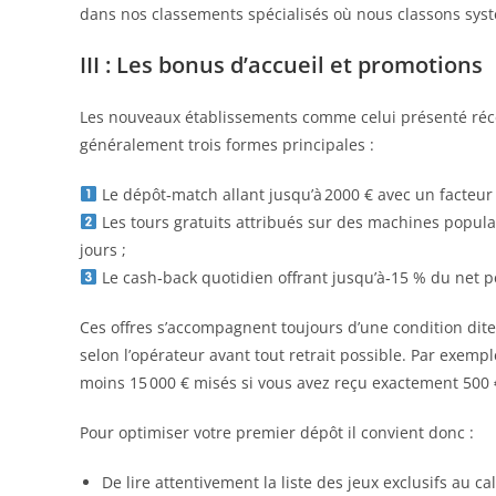
dans nos classements spécialisés où nous classons systé
III : Les bonus d’accueil et promotions
Les nouveaux établissements comme celui présenté réc
généralement trois formes principales :
Le dépôt‑match allant jusqu’à 2000 € avec un facteur m
Les tours gratuits attribués sur des machines popula
jours ;
Le cash‑back quotidien offrant jusqu’à‑15 % du net p
Ces offres s’accompagnent toujours d’une condition dite 
selon l’opérateur avant tout retrait possible. Par exe
moins 15 000 € misés si vous avez reçu exactement 500
Pour optimiser votre premier dépôt il convient donc :
De lire attentivement la liste des jeux exclusifs au 